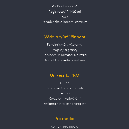
Portál absolventů
Registrace / Přihlášení
FAQ
Poradenské a kariérní centrum
Věda a tvůrčí činnost
Fakultní směry výzkumu
Projekty a granty
Habilitační a profesorská řízení
Kontakt pro vědu a výzkum
Univerzita PRO
GDPR
Prohlášení o přístupnosti
E-shop
Celoživotní vzdělávání
Reklama / inzerce / pronájem
Pro média
Kontakt pro média