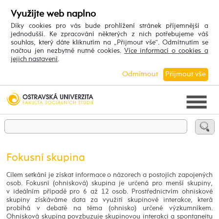
Využijte web naplno
Díky cookies pro vás bude prohlížení stránek příjemnější a
jednodušší. Ke zpracování některých z nich potřebujeme váš
souhlas, který dáte kliknutím na „Přijmout vše“. Odmítnutím se
načtou jen nezbytně nutné cookies.
Více informací o cookies a
jejich nastavení
.
Odmítnout
Přijmout vše
Fokusní skupina
Cílem setkání je získat informace o názorech a postojích zapojených
osob. Fokusní (ohnisková) skupina je určená pro menší skupiny,
v ideálním případě pro 6 až 12 osob. Prostřednictvím ohniskové
skupiny získáváme data za využití skupinové interakce, která
probíhá v debatě na téma (ohnisko) určené výzkumníkem.
Ohnisková skupina povzbuzuje skupinovou interakci a spontaneitu